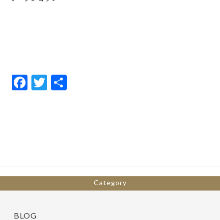
F
T
共
ac
w
有
e
itt
b
er
o
o
k
Category
BLOG