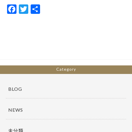
F
T
共
ac
w
有
e
itt
b
er
o
o
k
Category
BLOG
NEWS
未分類