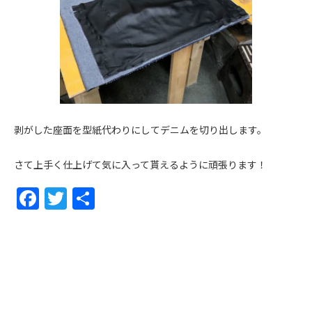
剥がした座面を型紙代わりにしてデニムを切り出します。
さて上手く仕上げて気に入って貰えるように頑張ります！
F
T
共
ac
w
有
e
itt
b
er
o
o