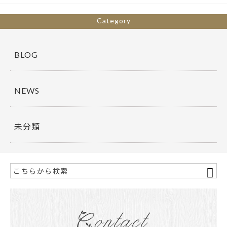
k
Category
BLOG
NEWS
未分類