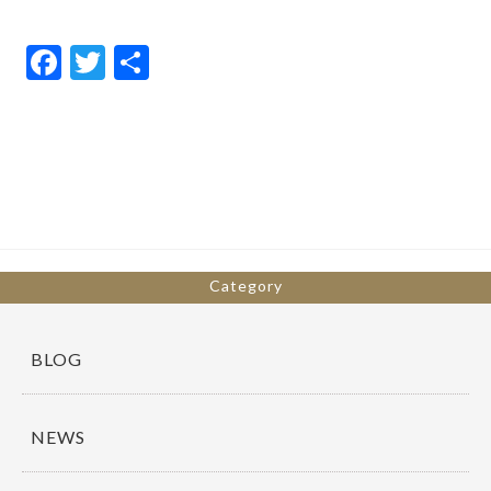
F
T
共
ac
w
有
e
itt
b
er
o
o
k
Category
BLOG
NEWS