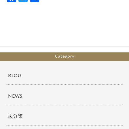
ac
w
有
e
itt
b
er
o
o
k
Category
BLOG
NEWS
未分類