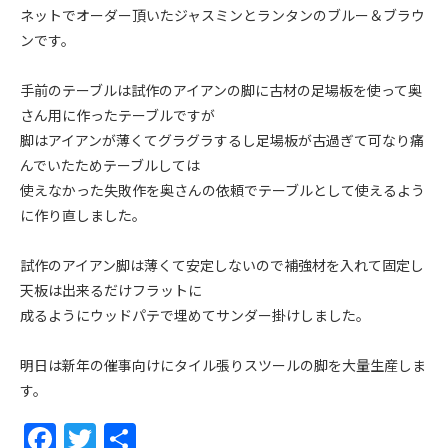
ネットでオーダー頂いたジャスミンとランタンのブルー＆ブラウ
ンです。
手前のテーブルは試作のアイアンの脚に古材の足場板を使って奥
さん用に作ったテーブルですが
脚はアイアンが薄くてグラグラするし足場板が古過ぎて可なり痛
んでいたためテーブルしては
使えなかった失敗作を奥さんの依頼でテーブルとして使えるよう
に作り直しました。
試作のアイアン脚は薄くて安定しないので補強材を入れて固定し
天板は出来るだけフラットに
成るようにウッドパテで埋めてサンダー掛けしました。
明日は新年の催事向けにタイル張りスツールの脚を大量生産しま
す。
F
T
共