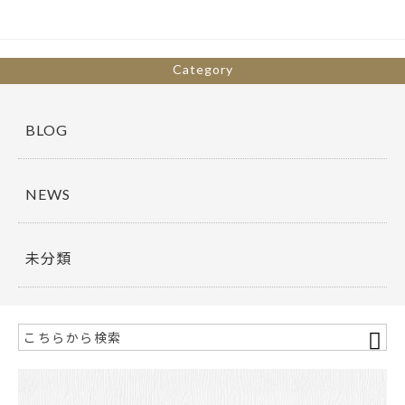
o
o
k
Category
BLOG
NEWS
未分類