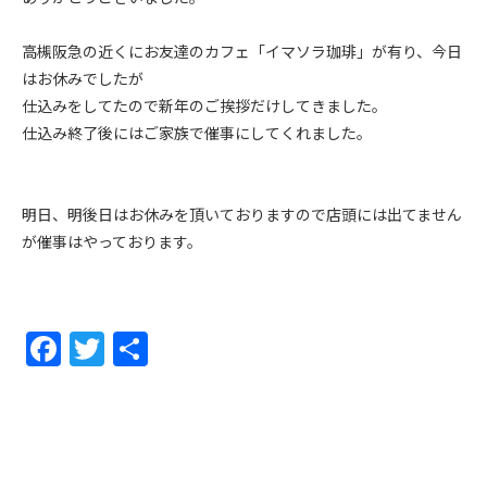
高槻阪急の近くにお友達のカフェ「イマソラ珈琲」が有り、今日
はお休みでしたが
仕込みをしてたので新年のご挨拶だけしてきました。
仕込み終了後にはご家族で催事にしてくれました。
明日、明後日はお休みを頂いておりますので店頭には出てません
が催事はやっております。
F
T
共
ac
w
有
e
itt
b
er