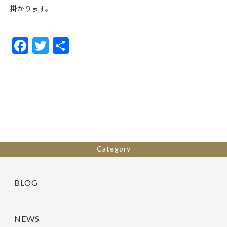
掛かります。
F
T
共
ac
w
有
e
itt
b
er
o
o
k
Category
BLOG
NEWS