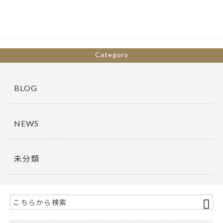
b
er
o
o
k
Category
BLOG
NEWS
未分類