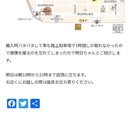
搬入時バタバタして車も路上駐車場で1時間しか取れなかったの
で画像を撮るのを忘れてしまったので明日ちゃんとご紹介しま
す。
明日は朝10時から15時まで店頭に立ちます。
お近くにお越しの際は是非お立ち寄りください。
F
T
共
ac
w
有
e
itt