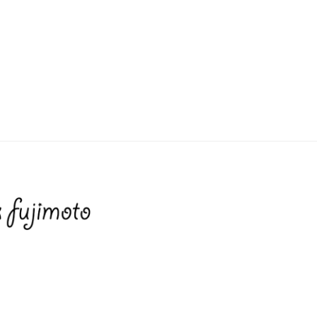
ac
w
有
e
itt
b
er
o
o
k