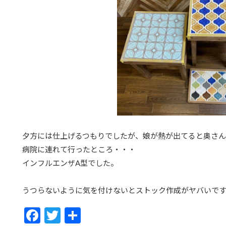
夕方には仕上げるつもりでしたが、娘が熱が出てると奥さん
病院に連れて行ったところ・・・
インフルエンザA型でした。
うつらないように気を付けないとストック作成がヤバいで
F
T
共