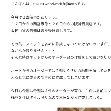
こんばんは、tukuru woodwork fujimotoです。
今月は２回催事があります。
１２日からの西宮阪急と２６日からの阪神百貨店です。
阪神百貨の告知はまた後日致します。
その為、ストックを多めに作成しないといけないのですが、
なかなか捗りません・・・
そんな時はネットからのオーダー品の作成をして気分を切
ネットからのオーダーでは２週間ぐらいの納期を頂いてい
入ると気に成るので早めに作成してしまいます。
今日も今週は今週は４件のオーダーが有り、１件は男前ス
残り３件はタイル張りなので本日朝から作成しました。