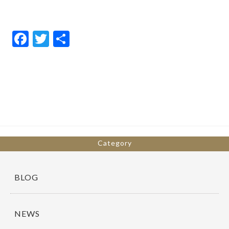
F
T
共
ac
w
有
e
itt
b
er
o
o
k
Category
BLOG
NEWS