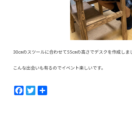
30㎝のスツールに合わせて55㎝の高さでデスクを作成しま
こんな出会いも有るのでイベント楽しいです。
F
T
共
ac
w
有
e
itt
b
er
o