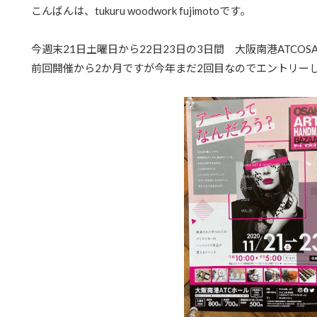
こんばんは、tukuru woodwork fujimotoです。
今週末21日土曜日から22日23日の3日間 大阪南港ATCOSA
前回開催から2か月ですが今年まだ2回目なのでエントリー