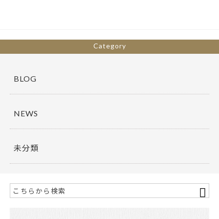
o
o
k
Category
BLOG
NEWS
未分類