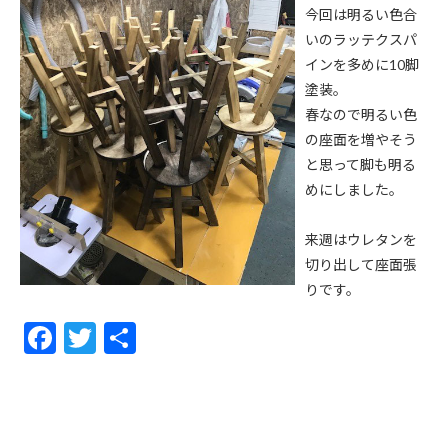
今回は明るい色合
いのラッテクスパ
インを多めに10脚
塗装。
春なので明るい色
の座面を増やそう
と思って脚も明る
めにしました。
来週はウレタンを
切り出して座面張
りです。
F
T
共
ac
w
有
e
itt
b
er