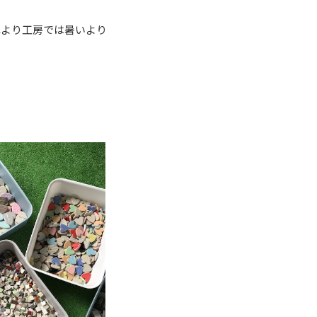
れより工房では暑いより
。