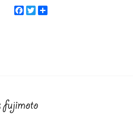
F
T
共
ac
w
有
e
itt
b
er
o
o
k